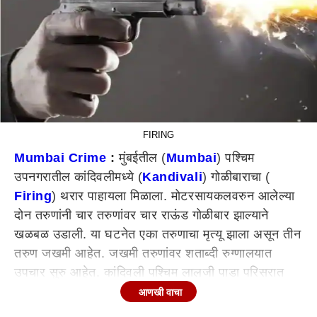
FIRING
Mumbai Crime
:
मुंबईतील (
Mumbai
) पश्चिम
उपनगरातील कांदिवलीमध्ये (
Kandivali
) गोळीबाराचा (
Firing
) थरार पाहायला मिळाला. मोटरसायकलवरुन आलेल्या
दोन तरुणांनी चार तरुणांवर चार राऊंड गोळीबार झाल्याने
खळबळ उडाली. या घटनेत एका तरुणाचा मृत्यू झाला असून तीन
तरुण जखमी आहेत. जखमी तरुणांवर शताब्दी रुग्णालयात
उपचार सुरु आहेत. कांदिवली पश्चिम लालजी पाडा परिसरात
शुक्रवारी (30 सप्टेंबर) रात्री ही घटना घडली.
आणखी वाचा