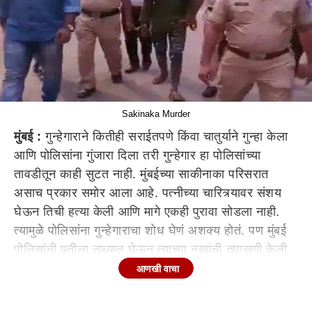
Sakinaka Murder
मुंबई :
गुन्हेगाराने कितीही सराईतपणे किंवा चातुर्याने गुन्हा केला
आणि पोलिसांना गुंजारा दिला तरी गुन्हेगार हा पोलिसांच्या
तावडीतून काही सुटत नाही. मुंबईच्या साकीनाका परिसरात
असाच प्रकार समोर आला आहे. पत्नीच्या चारित्र्यावर संशय
घेऊन तिची हत्या केली आणि मागे एकही पुरावा सोडला नाही.
त्यामुळे पोलिसांना गुन्हेगाराचा शोध घेणं अशक्य होतं. पण मुंबई
पोलिसांनी पतीला ताब्यात घेऊन त्याच्या नखांची तपासणी केली
तेव्हा त्यात सुकलेल्या रक्ताचे अंश आढळून आले आणि पतीने
आणखी वाचा
पत्नीचा केलेला खून उघडकीस आला.