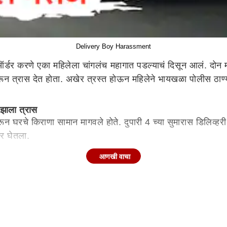
Delivery Boy Harassment
र्डर करणे एका महिलेला चांगलंच महागात पडल्याचं दिसून आलं. दोन मह
न त्रास देत होता. अखेर त्रस्त होऊन महिलेने भायखळा पोलीस ठाण्य
 झाला त्रास
घरचे किराणा सामान मागवले होते. दुपारी 4 च्या सुमारास डिलिव्हरी 
बर घेतला.
्याला सामान्य व्यवहार समजून धन्यवाद दिले. पण याच क्षणापासून तिच्
आणखी वाचा
ी छेडछाड
ब्दात इशारा दिला आणि अशा मेसेजपासून दूर राहण्यास सांगितले. त्यान