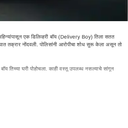
िन्यांपासून एक डिलिव्हरी बॉय (
Delivery Boy)
तिला सतत
ात तक्रार नोंदवली. पोलिसांनी आरोपीचा शोध सुरू केला असून तो
बॉय तिच्या घरी पोहोचला. काही वस्तू उपलब्ध नसल्याचे सांगून
या छळाची मालिका सुरू झाली. डिलिव्हरी बॉयने तिचा नंबर सेव
ंतर आरोपी काही दिवस शांत राहिला, पण 28 सप्टेंबरला पुन्हा