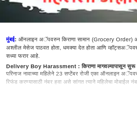
मुंबई
:
ऑनलाइन अॅपवरुन किराणा सामान (
Grocery Order)
ऑ
अश्लील मेसेज पाठवत होता, धमक्या देत होता आणि व्हॉट्सअॅपवरू
सध्या फरार आहे.
Delivery Boy Harassment :
किराणा मागवल्यापासून सुरू
परिनाज नावाच्या महिलेने
23
सप्टेंबर रोजी एका ऑनलाइन अॅपवरून 
रिफंड करण्यासाठी नंबर हवा असे सांगत त्याने महिलेचा मोबाईल नं
पुढच्या दिवशी त्याने कॉल करून रिफंडची माहिती दिली. परिनाजने त
करून व्हॉट्सअॅपवरून अश्लील मेसेज पाठवण्यास सुरुवात केली.
Mumbai Harassment Case
:
इशाऱ्यानंतरही थांबला नाह
परिनाजने ही गोष्ट तिच्या पतीला सांगितले. पतीने आरोपीला कडक श
अश्लील मेसेज पाठवले.