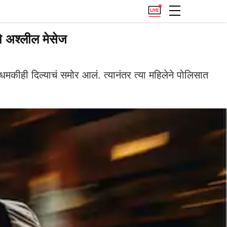
 अश्लील मेसेज
मकीही दिल्याचं समोर आलं. त्यानंतर त्या महिलेने पोलिसात