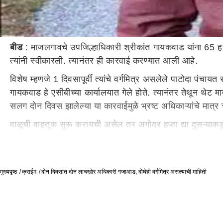
बीड
: माजलगावचे उपजिल्हाधिकारी श्रीकांत गायकवाड यांना 65 हजा
त्यांनी स्वीकारली. त्यानंतर ही कारवाई करण्यात आली आहे.
विशेष म्हणजे 1 दिवसापूर्वी त्यांचे वर्गमित्र असलेले पाटोदा पं
गायकवाड हे एसीबीच्या कार्यालयात गेले होते. त्यानंतर तेथून थे
सलग दोन दिवस झालेल्या या कारवाईमुळे भ्रष्ट अधिकाऱ्यांचे मात्र
वाळूची वाहतूक सुरू करायची असेल तर अगोदर हप्ता द्या दुसऱ्या
तक्रारदारामध्ये झाला होता आणि त्यानंतर तक्रारदाराने याची तक्
ही कारवाही होण्याच्या एक दिवस अगोदरच बीड येथील एसीबीच्या प
दुसरी कारवाई मोठी मानली जात आहे.
मुख्यपृष्ठ
क्राईम
दोन दिवसांत दोन लाचखोर अधिकारी गजाआड, दोघेही वर्गमित्र असल्याची माहिती
Tags:
Majalgaon Deputy Collector
Shrikant 