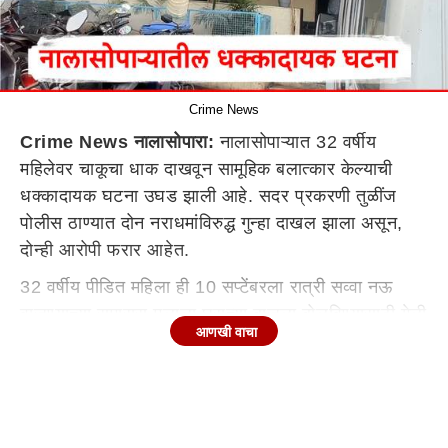
Crime News
Crime News नालासोपारा:
नालासोपाऱ्यात 32 वर्षीय
महिलेवर चाकूचा धाक दाखवून सामूहिक बलात्कार केल्याची
धक्कादायक घटना उघड झाली आहे. सदर प्रकरणी तुळींज
पोलीस ठाण्यात दोन नराधमांविरुद्ध गुन्हा दाखल झाला असून,
दोन्ही आरोपी फरार आहेत.
32 वर्षीय पीडित महिला ही 10 सप्टेंबरला रात्री सव्वा नऊ
वाजण्याच्या सुमारास मुलाला घराच्या बाजूला बोलविण्यासाठी गेली
आणखी वाचा
होती. तेव्हा तेथील एका आरोपीने तिच्या पाठीमागून येऊन
महिलेच्या डोक्याचे केस पकडून एका हाताने तोंड दाबले. त्यानंतर
एका गल्लीतून खेचत नेऊन एकाच्या रुममध्ये घेऊन जावून
दुसरा आरोपीने पीडित महिलेला चाकूचा धाक दाखवून