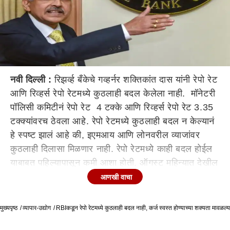
नवी दिल्ली :
रिझर्व्ह बँकेचे गव्हर्नर शक्तिकांत दास यांनी रेपो रेट
आणि रिव्हर्स रेपो रेटमध्ये कुठलाही बदल केलेला नाही. मॉनेटरी
पॉलिसी कमिटीनं रेपो रेट 4 टक्के आणि रिव्हर्स रेपो रेट 3.35
टक्क्यांवरच ठेवला आहे. रेपो रेटमध्ये कुठलाही बदल न केल्यानं
हे स्पष्ट झालं आहे की, इएमआय आणि लोनवरील व्याजांवर
कुठलाही दिलासा मिळणार नाही. रेपो रेटमध्ये काही बदल होईल
याबाबत पहिल्यापासून कमी आशा होती. ऑगस्ट महिन्यात देखील
पॉलिसी रेट मध्ये कोणताही बदल करण्यात आला नव्हता. मात्र
आणखी वाचा
त्याआधी फेब्रुवारीमध्ये रेपो रेटमध्ये 2.50 टक्के कपात
करण्यात आली होती.
मुख्यपृष्ठ
व्यापार-उद्योग
RBIकडून रेपो रेटमध्ये कुठलाही बदल नाही, कर्ज स्वस्त होण्याच्या शक्यता मावळल्य
कोरोनाच्या संकटातून अर्थव्यवस्था सावरत असल्याची माहिती