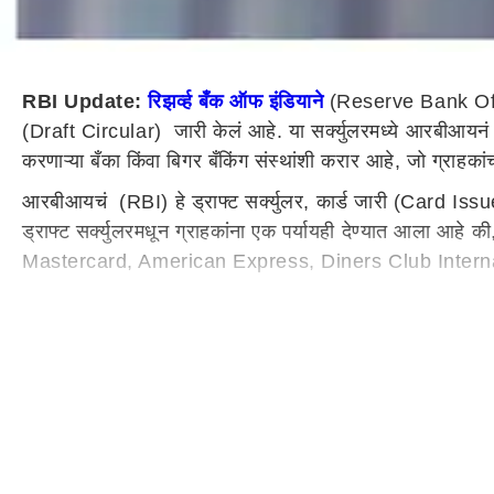
RBI Update:
रिझर्व्ह बँक ऑफ इंडियाने
(Reserve Bank Of
(Draft Circular) जारी केलं आहे. या सर्क्युलरमध्ये आरबीआयनं 
करणाऱ्या बँका किंवा बिगर बँकिंग संस्थांशी करार आहे, जो ग्राहक
आरबीआयचं (RBI) हे ड्राफ्ट सर्क्युलर, कार्ड जारी (Card Issuers)
ड्राफ्ट सर्क्युलरमधून ग्राहकांना एक पर्यायही देण्यात आला आहे 
Mastercard, American Express, Diners Club Internati
आरबीआयनं म्हटलं आहे की, कार्ड जारी करणाऱ्या बँका किंवा बिगर बँ
RBI ने ड्राफ्ट सर्क्युलरमध्ये असंही म्हटलं आहे की, कार्ड जारी कर
सुधारणा किंवा नूतनीकरण करताना या नियमांचं पालन केलं पाहिजे.
कार्ड जारी करणाऱ्या बँक किंवा नॉन-बँकिंग संस्थांसाठी एकापेक्ष
पासून लागू होईल.
महत्त्वाच्या इतर बातम्या :