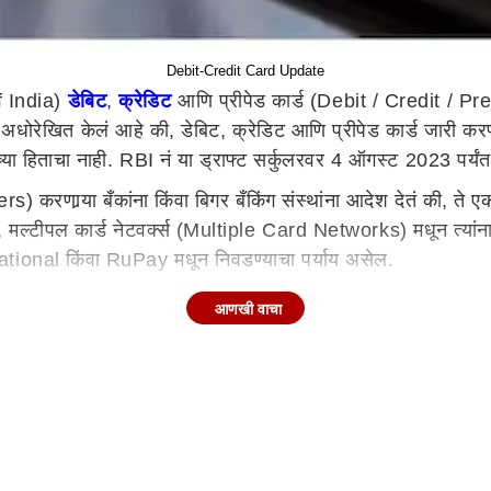
Debit-Credit Card Update
 India)
डेबिट
,
क्रेडिट
आणि प्रीपेड कार्ड (Debit / Credit / Prep
अधोरेखित केलं आहे की, डेबिट, क्रेडिट आणि प्रीपेड कार्ड जारी करण
ांच्या हिताचा नाही. RBI नं या ड्राफ्ट सर्कुलरवर 4 ऑगस्ट 2023 पर्य
 करणार्‍या बँकांना किंवा बिगर बँकिंग संस्थांना आदेश देतं की, ते ए
की, मल्टीपल कार्ड नेटवर्क्स (Multiple Card Networks) मधून त्यांन
onal किंवा RuPay मधून निवडण्याचा पर्याय असेल.
किंग संस्थां कार्ड नेटवर्कशी कोणताही करार करू नये, ज्या करारामुळे 
आणखी वाचा
णार्‍या बँका किंवा बिगर बँकिंग संस्था आणि कार्ड नेटवर्कनं या सर्क्य
ा जास्त कार्ड नेटवर्कचे कार्ड जारी करण्याचा नियम आणि ग्राहकांना ए