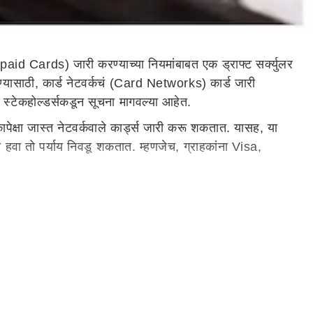
aid Cards) जारी करण्याच्या नियमांबाबत एक ड्राफ्ट सर्क्युलर
्यासाठी, कार्ड नेटवर्कचं (Card Networks) कार्ड जारी
ंत स्टेकहोल्डर्सकडून सूचना मागवल्या आहेत.
कापेक्षा जास्त नेटवर्कवाले कार्ड्स जारी करू शकतात. यासह, या
ा हवा तो पर्याय निवडू शकतात. म्हणजेच, ग्राहकांना Visa,
त्यांना इतर कार्ड नेटवर्कच्या सेवा वापरण्यापासून रोखलं जाईल.
ुलरच्या तारखेपासून नवीन करार अंमलात आणताना, विद्यमान करारांमध्ये
काधिक कार्ड नेटवर्कपैकी एक निवडण्याचा आदेश 1 ऑक्टोबर 2023