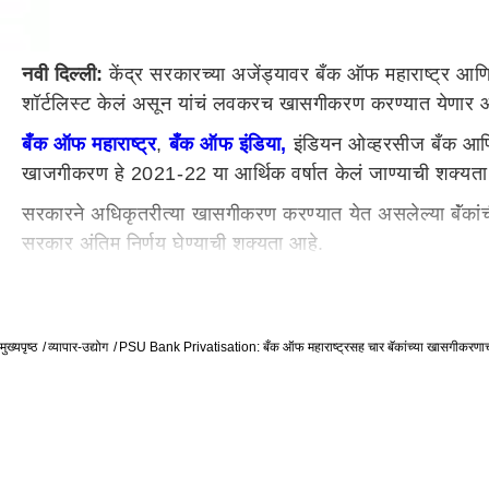
नवी दिल्ली:
केंद्र सरकारच्या अजेंड्यावर बँक ऑफ महाराष्ट्र आ
शॉर्टलिस्ट केलं असून यांचं लवकरच खासगीकरण करण्यात येणार आहे 
बँक ऑफ महाराष्ट्र
,
बँक ऑफ इंडिया,
इंडियन ओव्हरसीज बँक आणि स
खाजगीकरण हे 2021-22 या आर्थिक वर्षात केलं जाण्याची शक्यता
सरकारने अधिकृतरीत्या खासगीकरण करण्यात येत असलेल्या बॅंकांची न
सरकार अंतिम निर्णय घेण्याची शक्यता आहे.
ICICI बँकेचे माजी सीईओ चंदा कोचर यांना मुंबई सत्र न्यायालयाक
बॅंकिंग क्षेत्राच्या खासगीकरणाच्या पहिल्या टप्प्यात केंद्र सरक
मुख्यपृष्ठ
व्यापार-उद्योग
PSU Bank Privatisation: बँक ऑफ महाराष्ट्रसह चार बॅकांच्या खासगीकरणाचा 
बँकांतील सरकारी हिस्साही विकण्यात येणार आहे. केवळ स्टेट बँक 
ऑफ इंडियाच्या माध्यमातून ग्रामीण भागात केंद्र सरकारच्या योजना
बँकाच्या खाजगीकरणातून मिळालेल्या महसूलाचा वापर करुन केंद्र सर
बँक ऑफ इंडियामध्ये जवळपास 50 हजार कर्मचारी काम करतात. सेन्