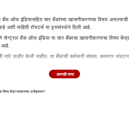
णि बँक ऑफ इंडियासहित चार बँकांच्या खासगीकरणाचा विषय असल्याची ख
अशी माहिती रॉयटर्स या वृत्तसंस्थेने दिली आहे.
ेन्ट्रल बँक ऑफ इंडिया या चार बँकाचा खासगीकरणाचा विषय केंद्र स
 आहे.
ावे जाहीर केली नाहीत. या बँकांची कर्मचारी संख्या, कामगार संघटनां
डनं जामीन मंजूर
आणखी वाचा
ार लहान आणि मध्यम बँकांतील आपला हिस्सा खाजगी क्षेत्राला विकण्याचा
विषय केंद्र सरकारच्या अजेंड्यावर?
ऑफ इंडियातील आपली हिस्सेदारी केंद्र सरकार ठेवण्याचा प्रयत्न करण
 राबवता येतात.
कार विविध योजना राबवण्याचा विचार करत आहे. सध्या बँकिंग क्षेत्रा
ट्रल बँक ऑफ इंडियामध्ये काम करणाऱ्या कर्मचाऱ्यांची संख्या ही 