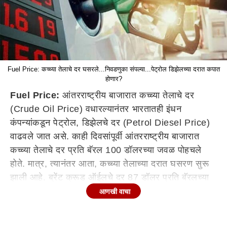
Fuel Price: कच्च्या तेलाचे दर घसरले...निवडणुका संपल्या...पेट्रोल डिझेलच्या दरात कपात
होणार?
Fuel Price:
आंतरराष्ट्रीय बाजारात कच्च्या तेलाचे दर
(Crude Oil Price) वधारल्यानंतर भारतातही इंधन
कंपन्यांकडून पेट्रोल, डिझेलचे दर (Petrol Diesel Price)
वाढवले जात असे. काही दिवसांपूर्वी आंतरराष्ट्रीय बाजारात
कच्च्या तेलाचे दर प्रति बॅरल 100 डॉलरच्या जवळ पोहचले
होते. मात्र, त्यानंतर आता, कच्च्या तेलाच्या दरात घसरण सुरू
झाली आहे. ब्रेंट क्रूड ऑईलचे दर 87 डॉलर प्रति बॅरलच्या
घरात आहेत. मात्र, त्यानंतरही इंधन कंपन्यांकडून पेट्रोल,
आणखी वाचा
डिझेलच्या दरात कोणताही बदल झाला नाही. मे महिन्यात केंद्र
सरकारने उत्पादन शुल्कात कपात केल्यानंतर पेट्रोल, डिझेलचे