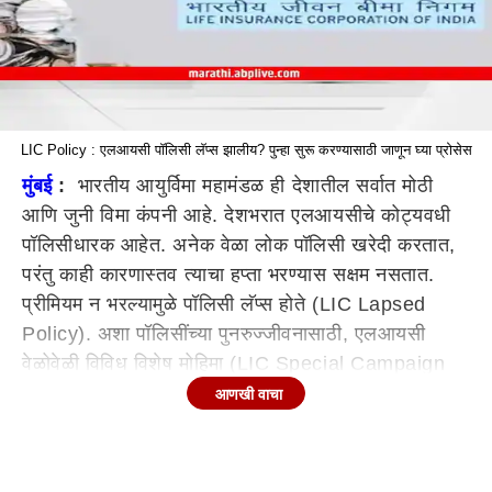
LIC Policy : एलआयसी पॉलिसी लॅप्स झालीय? पुन्हा सुरू करण्यासाठी जाणून घ्या प्रोसेस
मुंबई
:
भारतीय आयुर्विमा महामंडळ ही देशातील सर्वात मोठी
आणि जुनी विमा कंपनी आहे. देशभरात एलआयसीचे कोट्यवधी
पॉलिसीधारक आहेत. अनेक वेळा लोक पॉलिसी खरेदी करतात,
परंतु काही कारणास्तव त्याचा हप्ता भरण्यास सक्षम नसतात.
प्रीमियम न भरल्यामुळे पॉलिसी लॅप्स होते (LIC Lapsed
Policy). अशा पॉलिसींच्या पुनरुज्जीवनासाठी, एलआयसी
वेळोवेळी विविध विशेष मोहिमा (LIC Special Campaign
for Policy Revival) चालवत असते.
आणखी वाचा
LIC ने 1 सप्टेंबर ते 30 सप्टेंबर 2023 दरम्यान लॅप्स पॉलिसी
पुन्हा सुरू करण्यासाठी विशेष मोहीम चालवली आहे. वेळेवर