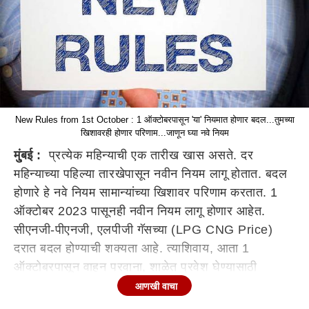
New Rules from 1st October : 1 ऑक्टोबरपासून 'या' नियमात होणार बदल...तुमच्या
खिशावरही होणार परिणाम...जाणून घ्या नवे नियम
मु्ंबई :
प्रत्येक महिन्याची एक तारीख खास असते. दर
महिन्याच्या पहिल्या तारखेपासून नवीन नियम लागू होतात. बदल
होणारे हे नवे नियम सामान्यांच्या खिशावर परिणाम करतात. 1
ऑक्टोबर 2023 पासूनही नवीन नियम लागू होणार आहेत.
सीएनजी-पीएनजी, एलपीजी गॅसच्या (LPG CNG Price)
दरात बदल होण्याची शक्यता आहे. त्याशिवाय, आता 1
ऑक्टोबरपासून वाहन परवाना, शाळेत प्रवेश घेण्यासाठी
जन्मदाखला प्रमाणपत्र (Birth Certificate) अनिवार्य
आणखी वाचा
असणार आहे. मुंबईच्या वेशीवर असणाऱ्या पाचही नाक्यांवरील