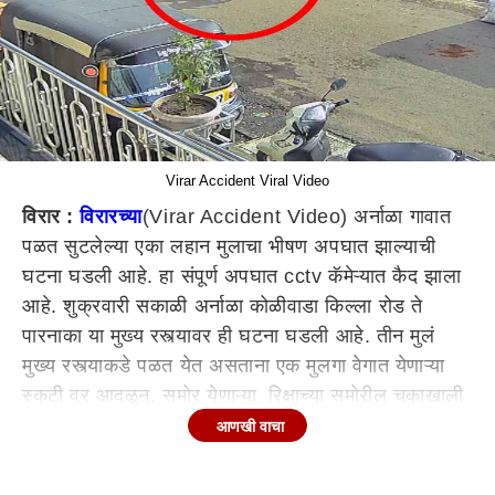
Virar Accident Viral Video
विरार :
विरारच्या
(Virar Accident Video) अर्नाळा गावात
पळत सुटलेल्या एका लहान मुलाचा भीषण अपघात झाल्याची
घटना घडली आहे. हा संपूर्ण अपघात cctv कॅमेऱ्यात कैद झाला
आहे. शुक्रवारी सकाळी अर्नाळा कोळीवाडा किल्ला रोड ते
पारनाका या मुख्य रस्त्यावर ही घटना घडली आहे. तीन मुलं
मुख्य रस्त्याकडे पळत येत असताना एक मुलगा वेगात येणाऱ्या
स्कुटी वर आदळून, समोर येणाऱ्या रिक्षाच्या समोरील चकाखाली
आला. दैव बलवत्तर म्हणून मुलगा वाचला असून तो किरकोळ
आणखी वाचा
जखमी झाला आहे. स्थानिकांनी मुलाला जवळच्या रुग्णालयात
दाखल केले असता त्याची प्रकृती स्थिर असल्याचे सांगण्यात