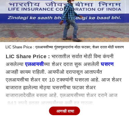
LIC Share Price : एलआयसीच्या गुंतवणुकदारांना मोठा फटका; शेअर दरात मोठी घसरण
LIC Share Price :
भारतातील सर्वात मोठी विमा कंपनी
असलेल्या
एलआयसी
च्या शेअर दरात सुरू असलेली
घसरण
आजही कायम राहिली. आयपीओ दरापासून आतापर्यंत
एलआयसीचा शेअर दर 10 टक्क्यांनी घसरला आहे. आज शेअर
बाजारात झालेल्या मोठ्या घसरणीचा फटका शेअर
बाजारालादेखील बसला आहे. एलआयसीच्या शेअर दराने आज
843 रुपये इतका आतापर्यंतचा कमी दर गाठला.
आणखी वाचा
एलआयसीने आपल्या शेअर दराची किंमत 949 रुपये प्रति
शेअर इतकी ठेवली होती. एलआयसीच्या आयपीओला देशातील