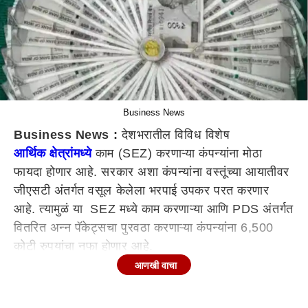
Business News
Business News :
देशभरातील विविध विशेष
आर्थिक क्षेत्रांमध्ये
काम (SEZ) करणाऱ्या कंपन्यांना मोठा
फायदा होणार आहे. सरकार अशा कंपन्यांना वस्तूंच्या आयातीवर
जीएसटी अंतर्गत वसूल केलेला भरपाई उपकर परत करणार
आहे. त्यामुळं या SEZ मध्ये काम करणाऱ्या आणि PDS अंतर्गत
वितरित अन्न पॅकेट्सचा पुरवठा करणाऱ्या कंपन्यांना 6,500
कोटी रुपयांचा नफा होणार आहे.
आणखी वाचा
या कंपन्यांना मिळणार मोठा लाभ?
केंद्रीय अप्रत्यक्ष कर आणि सीमा शुल्क मंडळाने (CBIC) काही
सूचना जारी केल्या आहेत. यामध्ये जीएसटी (GST) अंतर्गत