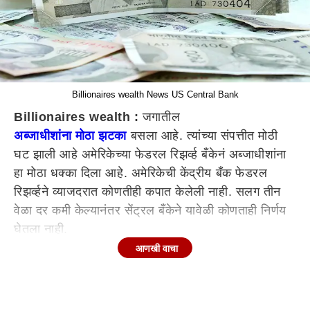
Billionaires wealth News US Central Bank
Billionaires wealth :
जगातील
अब्जाधीशांना मोठा झटका
बसला आहे. त्यांच्या संपत्तीत मोठी
घट झाली आहे अमेरिकेच्या फेडरल रिझर्व्ह बँकेनं अब्जाधीशांना
हा मोठा धक्का दिला आहे. अमेरिकेची केंद्रीय बँक फेडरल
रिझर्व्हने व्याजदरात कोणतीही कपात केलेली नाही. सलग तीन
वेळा दर कमी केल्यानंतर सेंट्रल बँकेने यावेळी कोणताही निर्णय
घेतला नाही.
आणखी वाचा
अमेरिका हा जगातील सर्वात शक्तिशाली देश आहे, त्यामुळे तेथे
धोरणात्मक पातळीवर जे काही बदल घडतात, त्याचा प्रभाव
जगभर दिसून येतो. डोनाल्ड ट्रम्प देशाचे अध्यक्ष झाल्यापासून