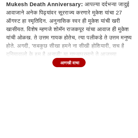
Mukesh Death Anniversary:
आपल्या दर्दभऱ्या जादुई
आवाजाने अनेक पिढ्यांवर सूरराज्य करणारे मुकेश यांचा 27
ऑगस्ट हा स्मृतिदिन. अनुनासिक स्वर ही मुकेश यांची खरी
खासीयत. विशेष म्हणजे शोमॅन राजकपूर यांचा आवाज ही मुकेश
यांची ओळख. ते उत्तम गायक होतेच, त्या पलीकडे ते उत्तम मनुष्य
होते. अगदी, 'सबकुछ सीखा हमने ना सीखी होशियारी, सच है
दुनियावालो के हम है अनाडी' या गाण्याप्रमाणे ते आजच्या
व्यवहारी जगात अनाडी होते.
आणखी वाचा
मोहम्मद रफी, लता मंगेशकर, किशोरकुमार आदी गायकांवर के.
एल. सैगल साहेबांच्या गायकीचा खूप प्रभाव होता. त्याला मुकेश
यांचाही अपवाद नव्हता. त्यामुळे सुरुवातीच्या काळातील मुकेश
यांची गाणी म्हणजे सैगल यांच्या आवाजाची कॉपी म्हटली जायची.
विशेष म्हणजे मुकेश यांनीही ते कधी नाकारलं नाही. मात्र,
हळूहळू त्यांची स्वत:ची अशी शैली निर्माण केली.
मुकेश यांचं खरं नाव मुकेश माथूर, 22 जुलै 1923 रोजी
दिल्लीत त्यांचा जन्म झाला. त्यांचे वडील इंजिनिअर होते. मुकेश