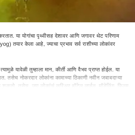
रतात. या योगांचा पृथ्वीसह देशावर आणि जगावर थेट परिणाम
तयार केला आहे, ज्याचा प्रभाव सर्व राशीच्या लोकांवर
मुळे यावेळी तुम्हाला मान, कीर्ती आणि वैभव प्राप्त होईल. या
तात. तसेच नोकरदार लोकांना कामाच्या ठिकाणी नवीन जबाबदाऱ्या
ळू शकतो. तसेच, ज्या लोकांचं करिअर हॉटेल लाईन, मॉडेलिंग, फिल्म
्या करिअरमध्ये प्रगती होऊ शकते. या कालावधीत तुम्हाला बेटिंग,
बदारी मिळू शकते. तसेच या काळात तुमच्या मनोकामना पूर्ण