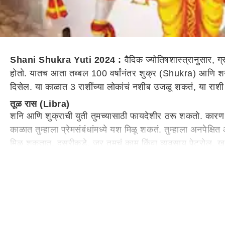
Shani Shukra Yuti 2024 :
वैदिक ज्योतिषशास्त्रानुसार,
होतो. यातच आता तब्बल 100 वर्षांनंतर शुक्र (Shukra) आणि 
दिसेल. या काळात 3 राशींच्या लोकांचं नशीब उजळू शकतं, या राशी
तूळ रास (Libra)
शनि आणि शुक्राची युती तुमच्यासाठी फायदेशीर ठरू शकतो. कारण शुक
काळात तुम्हाला प्रेमसंबंधांमध्ये यश मिळू शकतं. तुम्हाला अनप
मिळू शकतात. दुसरीकडे, जर तुमचं काम किंवा व्यवसाय पेट्रोल, खन
लाइन आणि कला क्षेत्राशी संबंधित आहे, त्यांना विशेष लाभ मिळू 
मकर रास (Capricorn)
मकर राशीच्या लोकांसाठी शनि आणि शुक्राची युती अनुकूल ठरू शकत
लॉटरी आणि शेअर्समध्ये नफा मिळू शकतो. तसेच या काळात तुमचं क
होतील.