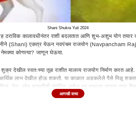
Shani Shukra Yuti 2024
 ग्रह ठराविक कालावधीनंतर राशी बदलतात आणि शुभ-अशुभ योग तयार क
शनीने (Shani) एकत्र येऊन नवपंचम राजयोग (Navpancham Rajyog) 
 नेमक्या कोणत्या? जाणून घेऊया.
्र देखील स्वतःच्या तूळ राशीत मालव्य राजयोग निर्माण करत आहे. त्या
ेक्षित आर्थिक लाभ देखील होऊ शकतो. या काळात अडकलेले पैसे मिळू शक
िजं, तेल, लोह इत्यादींशी संबंधित असेल तर तुम्हाला चांगला नफा मि
आणखी वाचा
शकतात.
े. या काळात तुम्हाला अनपेक्षित आर्थिक लाभ होऊ शकतो. तुमचा तुमच
ाम यशस्वी होऊ शकतं. या काळात तुम्हाला कामाच्या ठिकाणी नवीन जबा