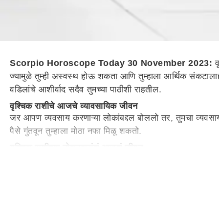
Scorpio Horoscope Today 30 November 2023:
व
ज्यामुळे तुम्ही अस्वस्थ होऊ शकता आणि तुम्हाला आर्थिक संकटालाही
वडिलांचे आशीर्वाद सदैव तुमच्या पाठीशी राहतील.
वृश्चिक राशीचे आजचे व्यावसायिक जीवन
जर आपण व्यवसाय करणाऱ्या लोकांबद्दल बोललो तर, तुमचा व्यवसाय चा
पैसे गुंतवून तुम्हाला मोठा नफा मिळू शकतो.
वृश्चिक राशीच्या नोकरदारांचं आजचं जीवन
जर आपण कष्टकरी लोकांबद्दल बोललो तर, आजचा दिवस संमिश्र असेल
विरोधक तुमचे नुकसान करण्याचा प्रयत्न करू शकतात. शैक्षणिक कार
वृश्चिक राशीचे आजचे कौटुंबिक जीवन
आज तुम्हाला आई-वडिलांच्या आरोग्याची विशेष काळजी घ्याल. त्यांची
पूर्ण सहकार्य मिळेल. घरातील ज्येष्ठांच्या आरोग्याची काळजी घ्या.