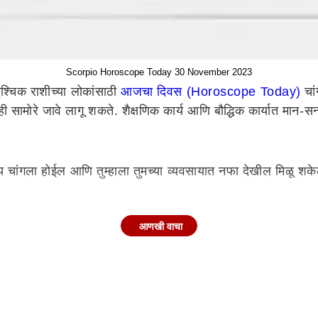
Scorpio Horoscope Today 30 November 2023
ृश्चिक राशीच्या लोकांसाठी
आजचा दिवस (Horoscope Today)
चां
 सामोरे जावे लागू शकते. शैक्षणिक कार्य आणि बौद्धिक कार्यात मान-स
ंगला होईल आणि तुम्हाला तुमच्या व्यवसायात नफा देखील मिळू शकेल. जर 
आणखी वाचा
. तुमच्या ऑफिसमध्ये जास्त कामामुळे तुमच्यावर दबाव असेल पण तुम्
्य आणि बौद्धिक कार्यात मान-सन्मान मिळू शकतो, ज्यामुळे तुमचे मन
 तब्येत बिघडू शकते, ज्यामुळे तुम्ही चिंतितही होऊ शकता. तुम्ही तुमच
 तुमच्या वडिलांचे आशीर्वाद सदैव तुमच्या पाठीशी राहतील. आज तुम्ही का