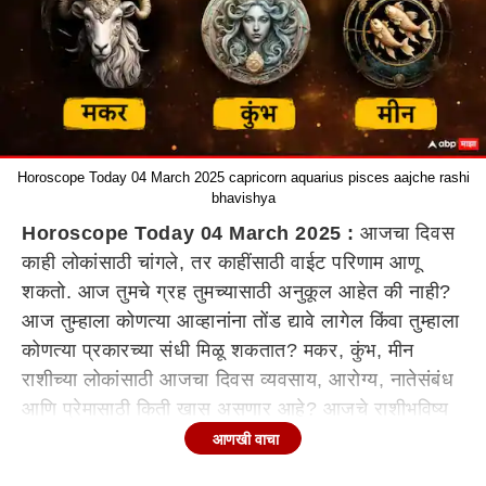
Horoscope Today 04 March 2025 capricorn aquarius pisces aajche rashi
bhavishya
Horoscope Today 04 March 2025 :
आजचा दिवस
काही लोकांसाठी चांगले, तर काहींसाठी वाईट परिणाम आणू
शकतो. आज तुमचे ग्रह तुमच्यासाठी अनुकूल आहेत की नाही?
आज तुम्हाला कोणत्या आव्हानांना तोंड द्यावे लागेल किंवा तुम्हाला
कोणत्या प्रकारच्या संधी मिळू शकतात? मकर, कुंभ, मीन
राशीच्या लोकांसाठी आजचा दिवस व्यवसाय, आरोग्य, नातेसंबंध
आणि प्रेमासाठी किती खास असणार आहे? आजचे राशीभविष्य
(Horoscope Today) जाणून घ्या...
आणखी वाचा
मकर रास (Capricorn Today Horoscope)