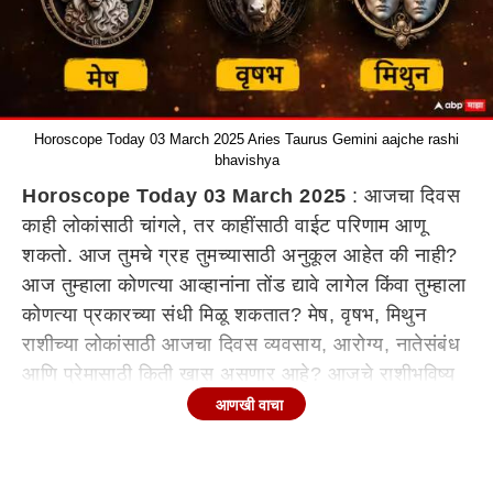
Horoscope Today 03 March 2025 Aries Taurus Gemini aajche rashi
bhavishya
Horoscope Today 03 March 2025
: आजचा दिवस
काही लोकांसाठी चांगले, तर काहींसाठी वाईट परिणाम आणू
शकतो. आज तुमचे ग्रह तुमच्यासाठी अनुकूल आहेत की नाही?
आज तुम्हाला कोणत्या आव्हानांना तोंड द्यावे लागेल किंवा तुम्हाला
कोणत्या प्रकारच्या संधी मिळू शकतात? मेष, वृषभ, मिथुन
राशीच्या लोकांसाठी आजचा दिवस व्यवसाय, आरोग्य, नातेसंबंध
आणि प्रेमासाठी किती खास असणार आहे? आजचे राशीभविष्य
(Horoscope Today) जाणून घ्या...
आणखी वाचा
मेष रास (Aries Today Horoscope)
मेष राशीच्या लोकांसाठी आजचा दिवस वातावरण प्रसन्न राहील.