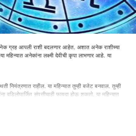
्यात अनेक ग्रह आपली राशी बदलणार आहेत. अशात अनेक राशीच्या
या महिन्यात अनेकांना लक्ष्मी देवीची कृपा लाभणार आहे. या
थिती नियंत्रणात राहील. या महिन्यात तुम्ही बजेट बनवाल. तुम्ही
ंना वडिलोपार्जित संपत्तीचाही फायदा होऊ शकतो. या महिन्यात
र्ण सहकार्य मिळेल, या महिन्यात तुम्हाला तुमच्या व्यवसायात चांगला