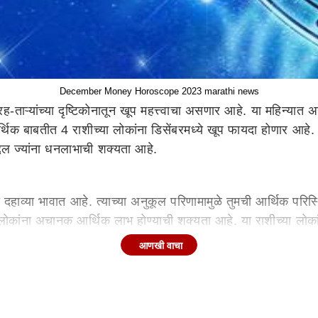
December Money Horoscope 2023 marathi news
ग्रह-ताऱ्यांच्या दृष्टिकोनातून खूप महत्त्वाचा असणार आहे. या महिन
्थिक बाबतीत 4 राशीच्या लोकांना डिसेंबरमध्ये खूप फायदा होणार आहे. 
द्दल ज्यांना धनलाभाची शक्यता आहे.
ा दहाव्या भावात आहे. त्याच्या अनुकूल परिणामामुळे तुमची आर्थिक परिस्
ा लोकांना अचानक आर्थिक लाभ होण्याची शक्यता आहे. या राशीच्या लोका
ुम्हाला पैशाची बचतही करता येईल. बिझनेस करणाऱ्या लोकांनाही राहुचे पू
आणखी वाचा