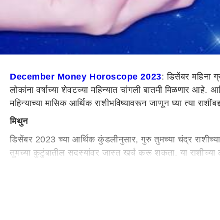
December Money Horoscope 2023
: डिसेंबर महिना 
लोकांना वर्षाच्या शेवटच्या महिन्यात चांगली बातमी मिळणार आहे. आर
महिन्याच्या मासिक आर्थिक राशीभविष्यावरून जाणून घ्या त्या राशींब
मिथुन
डिसेंबर 2023 च्या आर्थिक कुंडलीनुसार, गुरु तुमच्या चंद्र राशीच्य
तुमच्या कुटुंबातील सदस्यांवर जास्त खर्च करू शकता. या राशीच्य
तुम्हाला शेअर बाजारातून नफाही मिळू शकतो. राहूच्या प्रभावामुळे त
आर्थिक नफा मिळू शकेल.
कर्क