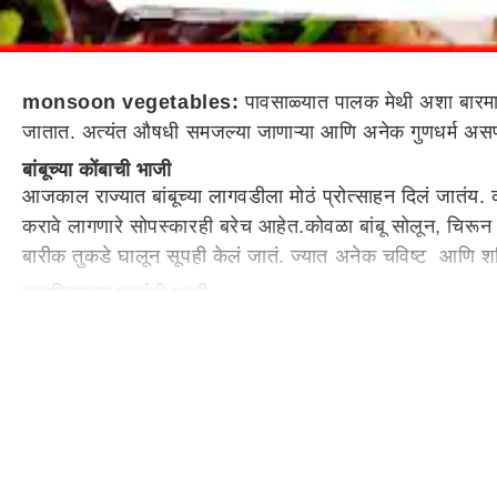
monsoon vegetables:
पावसाळ्यात पालक मेथी अशा बारमाही
जातात. अत्यंत औषधी समजल्या जाणाऱ्या आणि अनेक गुणधर्म असणाऱ्य
बांबूच्या कोंबाची भाजी
आजकाल राज्यात बांबूच्या लागवडीला मोठं प्रोत्साहन दिलं जातंय.
करावे लागणारे सोपस्कारही बरेच आहेत.कोवळा बांबू सोलून, चिरून त
बारीक तुकडे घालून सूपही केलं जातं. ज्यात अनेक चविष्ट आणि शरिर
राजगिऱ्याच्या पानांची भाजी
हिरवे लालसर पानं असणारा राजगिरा पावसाळ्यात बाजारातही सहज 
भाजी भरपूर दिसते. सर्वत्र तण म्हणून वाढणाऱ्या या वनस्पतीला ह
शतावरीची भाजी आरोग्याला फायद्याची
शतावरी म्हटलं की कुठल्यातरी आयुर्वेदिक दुकानातली चुर्णाची ड
खाण्याचे आणि शोभेचे असे दोन पानं मिळतात. पण यातील खाण्यायोग
ओव्याच्या पानांची भाजी