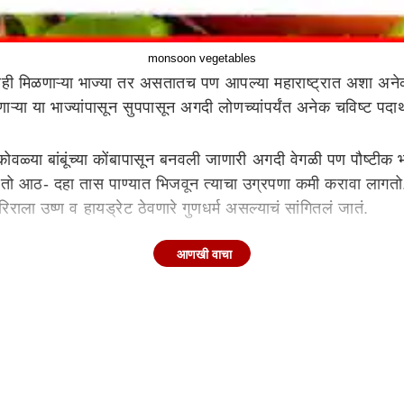
monsoon vegetables
 मिळणाऱ्या भाज्या तर असतातच पण आपल्या महाराष्ट्रात अशा अनेक अन
ा या भाज्यांपासून सुपपासून अगदी लोणच्यांपर्यंत अनेक चविष्ट पदार
 कोवळ्या बांबूंच्या कोंबापासून बनवली जाणारी अगदी वेगळी पण पौष्टी
ो आठ- दहा तास पाण्यात भिजवून त्याचा उग्रपणा कमी करावा लागतो. त्य
ाला उष्ण व हायड्रेट ठेवणारे गुणधर्म असल्याचं सांगितलं जातं.
आणखी वाचा
उपलब्ध होतो. नेहमीच्या पालेभाज्यांसारखीच ही पानं दिसत असली त
िंदीत चक्क बेशरम असंच नाव आहे!
बी आठवत असली तरी शतावरीची भाजी अनेकजण करतात. हिरव्या रंगाच्या
्य शतावरीची भाजी अगदी दुर्मिळ आहे.