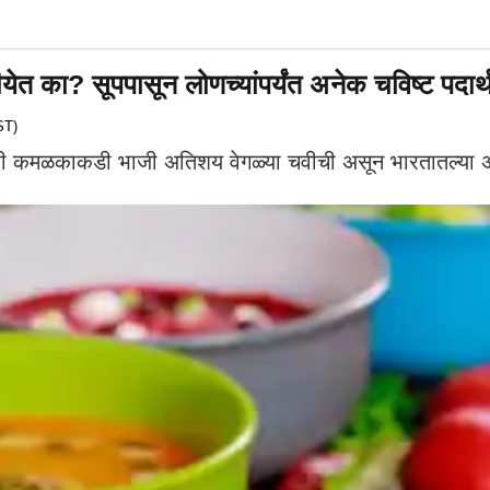
ीयेत का? सूपपासून लोणच्यांपर्यंत अनेक चविष्ट पदार
ST)
णारी कमळकाकडी भाजी अतिशय वेगळ्या चवीची असून भारतातल्या