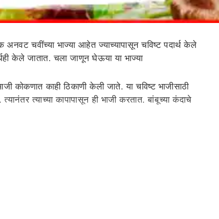
वट चवींच्या भाज्या आहेत ज्याच्यापासून चविष्ट पदार्थ केले
्थही केले जातात. चला जाणून घेऊया या भाज्या
क भाजी कोकणात काही ठिकाणी केली जाते. या चविष्ट भाजीसाठी
ानंतर त्याच्या कापापासून ही भाजी करतात. बांबूच्या कंदाचे
री याची चव अगदी विलक्षण असते.
महाराष्ट्र
आणि गुजरातमध्ये ही
 या शतावरीच्या पानांचे अनेक औषधी गुणधर्म आहेत. या शतावरीचे