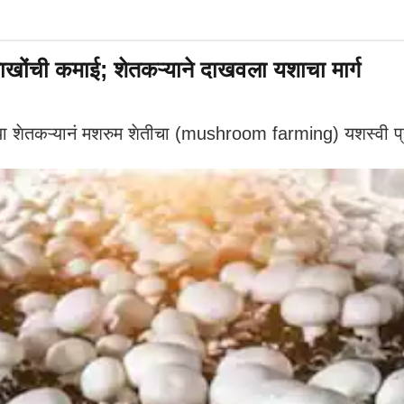
लाखोंची कमाई; शेतकऱ्याने दाखवला यशाचा मार्ग
 या शेतकऱ्यानं मशरुम शेतीचा (mushroom farming) यशस्वी प