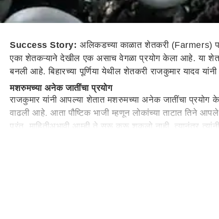
Success Story:
अलिकडच्या काळात शेतकरी (Farmers) पारंप
एका शेतकऱ्याने देखील एक असाच वेगळा प्रयोग केला आहे. या शेत
बनली आहे. बिहारच्या पूर्णिया येथील शेतकरी राजकुमार यादव या
मशरुमच्या अनेक जातींचा प्रयोग
राजकुमार यांनी आपल्या शेतात मशरुमच्या अनेक जातींचा प्रयोग केल
वाढली आहे. आता पौष्टिक भाजी म्हणून लोकांच्या ताटात तिने आपले 
परंतु, माहितीअभावी आम्ही ते सुरू करू शकलो नाही. त्यानंतर त्यांन
पूर्णियामध्ये प्रसिद्ध झाली आहे.
मशरूमच्या 6 जाती, किंमत 2000 रुपये
राजकुमार सध्या मशरूमच्या सुमारे सहा जातींचे उत्पादन घेत आहे
कमतरता नाही. त्यांच्या मशरूमची मागणी वाढत आहे. त्यांच्याकडे
मशरुमची शेती करण्यासाठी घेतली मेहनत
मशरुमची शेती करण्यासाठी राजकुमार यांनी खूप मेहनत घेतली. दुचाक