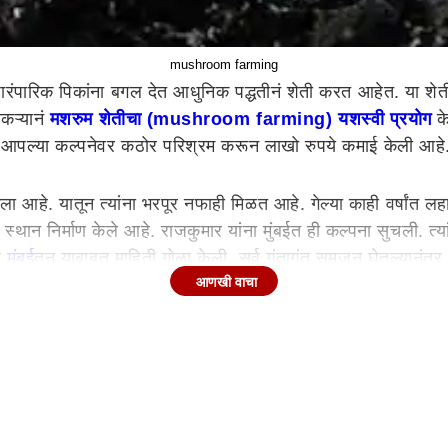
mushroom farming
ारिक पिकांना बगल देत आधुनिक पद्धतीनं शेती करत आहेत. या शेती
कऱ्यानं
मशरुम शेतीचा (mushroom farming) यशस्वी प्रयोग
के
ंनी आपल्या कल्पनेवर कठोर परिश्रम करून लाखो रुपये कमाई केली आहे
ा आहे. यातून त्यांना भरपूर नफाही मिळत आहे. गेल्या काही वर्षांत ल
स्थान निर्माण केले आहे. राजकुमार यांना मुंबईत ही कल्पना सुचली. त
ी
मुंबई
तून याबाबत माहिती गोळा केली. सर्व गुंतागुंत समजून घेतल्यानं
आणखी वाचा
त. याद्वारे ते दरमहा एक लाख रुपयांहून अधिक सहज कमावतात. यासोबत
 ऑयस्टर, गुलाबी, लोणी, काजू, पिवळे आणि काळ्या प्रकारचे मशरूम उप
ीवरून रस्त्यांवर फिरून त्यांनी त्याचा प्रचार केला. तसेच ते स्वत: 