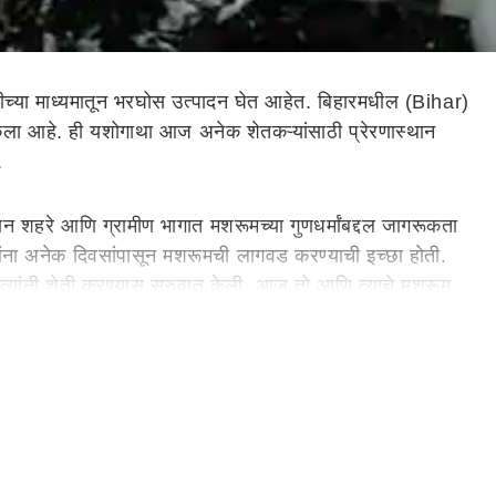
च्या माध्यमातून भरघोस उत्पादन घेत आहेत. बिहारमधील (Bihar)
ला आहे. ही यशोगाथा आज अनेक शेतकऱ्यांसाठी प्रेरणास्थान
.
हान शहरे आणि ग्रामीण भागात मशरूमच्या गुणधर्मांबद्दल जागरूकता
्यांना अनेक दिवसांपासून मशरूमची लागवड करण्याची इच्छा होती.
तर त्यांनी शेती करण्यास सुरुवात केली. आज तो आणि त्याचे मशरूम
 ते कधीही तडजोड करत नाहीत. यामुळेच त्यांच्याकडे ऑर्डरची
लब्ध आहेत. त्यांची किंमत 200 ते 2000 रुपये प्रति किलो आहे.
देखील होम डिलिव्हरीसाठी जात होते. ते एका कॉलवर तुमच्या घरी