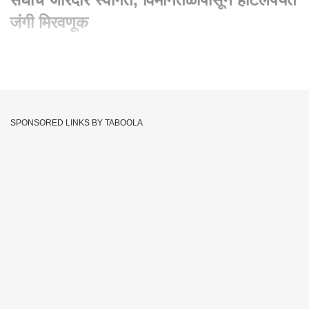
जंगी मिरवणूक
Written By :
एबीपी माझा वेब टीम
09 Aug 2021 09:40 PM (IST)
भारतीय पुरूष, महिला संघाचं जोरदार स्वागत करण्यात आलं असून
विमानतळापासून हाॅटेलपर्यंत जंगी मिरवणूक काढली आहे. यंदा भारतीय हाॅकी
SPONSORED LINKS BY TABOOLA
टीमने अद्भूत विजय मिळवत देशाचा मान उंचावलाय. या टीमचं मायदेशी जंगी
स्वागत करण्यात आलं असून याप्रसंगी दोन्ही टीमने केक कापून सेलिब्रेशन
केलं आहे.
Latest Marathi News
Abp Majha
Tags :
Latest Update
Trending News
Marathi News
ABP Maza
Local News
Top News
Top Marathi News
ABP Majha
Tokyo Olympic 2020
ABP Majha Video
IND Hockey Team
JOIN US ON