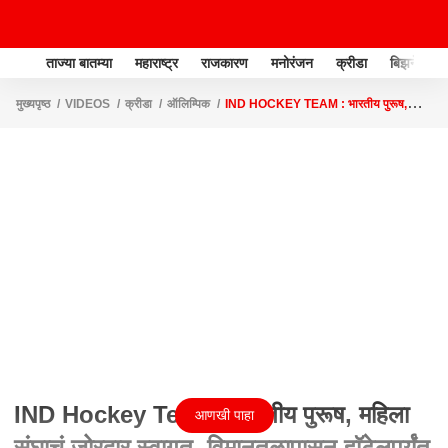
ताज्या बातम्या
महाराष्ट्र
राजकारण
मनोरंजन
क्रीडा
बिझनेस
मुख्यपृष्ठ
VIDEOS
क्रीडा
ऑलिम्पिक
IND HOCKEY TEAM : भारतीय पुरूष,
महिला संघाचं जोरदार स्वागत, विमानतळापासून हाॅटेलपर्यंत जंगी मिरवणूक
IND Hockey Team : भारतीय पुरूष, महिला
आणखी पाहा
संघाचं जोरदार स्वागत, विमानतळापासून हाॅटेलपर्यंत