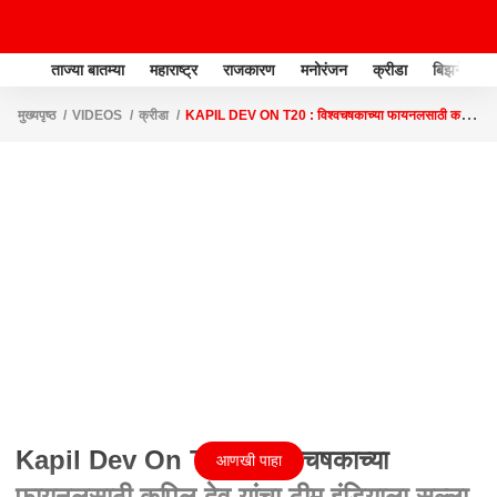
ताज्या बातम्या
महाराष्ट्र
राजकारण
मनोरंजन
क्रीडा
बिझनेस
मुख्यपृष्ठ
VIDEOS
क्रीडा
KAPIL DEV ON T20 : विश्वचषकाच्या फायनलसाठी कपिल
देव यांचा टीम इंडियाला सल्ला, माझावर EXCLUSIVE
Kapil Dev On T20 : विश्वचषकाच्या
आणखी पाहा
फायनलसाठी कपिल देव यांचा टीम इंडियाला सल्ला,