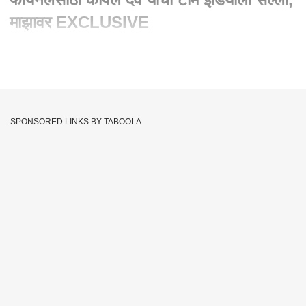
माझावर EXCLUSIVE
Written By :
सलमान शेख
29 Jun 2024 08:03 PM (IST)
Kapil Dev On T20 : विश्वचषकाच्या फायनलसाठी कपिल देव यांचा टीम
इंडियाला सल्ला, माझावर EXCLUSIVE
SPONSORED LINKS BY TABOOLA
हे देखील वाचा
ब्रेकिंग! पासपोर्ट भ्रष्टाचार प्रकरणात सीबीआयची मोठी कारवाई! मुंबई, नाशिकमध्ये 33 ठिकाणी छापेमारी, पासपोर्ट
अधिकारी आणि दलालांवर गुन्हे दाखल
मुंबई :
सीबीआयकडून (CBI)
मुंबई (Mumbai) आणि नाशिक (Nashik)
परिसरात एकूण
33 ठिकाणी छापेमारी
(CBI Raid) करण्यात आली आहे.
सीबीआयने पासपोर्ट अधिकाऱ्यांवर आणि दलालांवर एकूण बारा गुन्हे दाखल
केले आहेत. पासपोर्ट सेवा केंद्रामध्ये मोठ्या प्रमाणामध्ये भ्रष्टाचार झाल्याचा
सीबीआयचा दावा असून या पार्श्वभूमीवर ही कारवाई करण्यात आल्याची माहिती
आहे. मुंबईतील परेल, मालाड परिसरात सीबीआयकडून मोठी छापेमारी करण्यात
आली आहे.