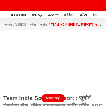
ताज्या बातम्या
महाराष्ट्र
राजकारण
मनोरंजन
क्रीडा
बिझनेस
मुख्यपृष्ठ
VIDEOS
क्रीडा
क्रिकेट
TEAM INDIA SPECIAL REPORT : सूर्यानं
घेतलेला कॅच अंतिम सामन्यातला टर्निंग पॉईंट ABP MAJHA
Team India Special Report : सूर्यानं
आणखी पाहा
घेतलेला कॅच अंतिम सामन्यातला टर्निंग पॉईंट ABP