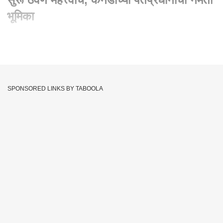
भूमिका
Written By :
abp majha web team
29 Sep 2023 12:26 PM (IST)
भारताशी संवाद सुरू ठेवणं महत्त्वाचं, कॅनडाच्या पंतप्रधानांची नमती भूमिका
SPONSORED LINKS BY TABOOLA
Prime Minister
Canada
ABP Majha
Tags :
International News
Justin Trudeau
Justin Trudeau Canada
JOIN US ON
Whatsapp
Telegram