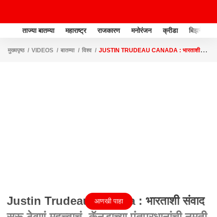
ताज्या बातम्या
महाराष्ट्र
राजकारण
मनोरंजन
क्रीडा
बिझनेस
मुख्यपृष्ठ
VIDEOS
बातम्या
विश्व
JUSTIN TRUDEAU CANADA : भारताशी
संवाद सुरू ठेवणं महत्त्वाचं, कॅनडाच्या पंतप्रधानांची नमती भूमिका
Justin Trudeau Canada : भारताशी संवाद
आणखी पाहा
सुरू ठेवणं महत्त्वाचं, कॅनडाच्या पंतप्रधानांची नमती