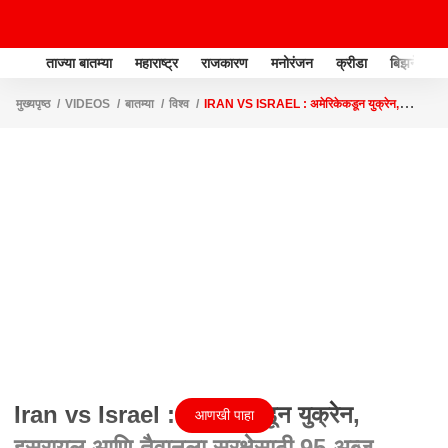
ताज्या बातम्या
महाराष्ट्र
राजकारण
मनोरंजन
क्रीडा
बिझनेस
मुख्यपृष्ठ
VIDEOS
बातम्या
विश्व
IRAN VS ISRAEL : अमेरिकेकडून युक्रेन,
इस्रायल आणि तैवानला सुरक्षेसाठी 95 अब्ज डॉलर्सचं पॅकेज मंजूर
Iran vs Israel : अमेरिकेकडून युक्रेन,
आणखी पाहा
इस्रायल आणि तैवानला सुरक्षेसाठी 95 अब्ज