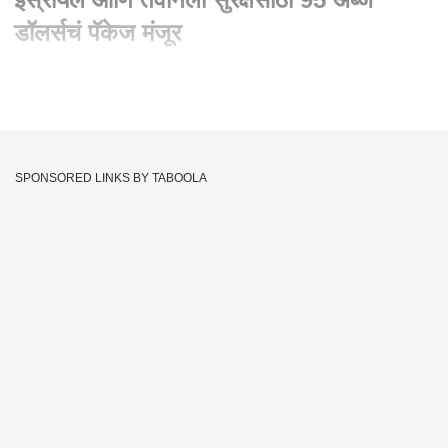
डॉलर्सचं पॅकेज मंजूर
Written By :
abp majha web team
22 Apr 2024 08:45 AM (IST)
Iran vs Israel : अमेरिकेकडून युक्रेन, इस्रायल आणि तैवानला सुरक्षेसाठी
95 अब्ज डॉलर्सचं पॅकेज मंजूर इराण आणि इस्रायलमध्ये संघर्षाची व्याप्ती
SPONSORED LINKS BY TABOOLA
वाढत असताना अमेरिकी लोकप्रतिनिधींनी युक्रेन, इस्रायल आणि तैवानला
सुरक्षा, शस्त्रे पुरविठ्यासाठी तब्बल ९५ अब्ज डॉलर्स मदत पॅकेज मंजूर केले
आहे. शनिवारी पारित झालेल्या बहुप्रतीक्षित विधेयकाला पाठिंबा मिळाला आहे.
Iran
Israel
Taiwan
UKRAINE
Iran Vs Israel
Tags :
JOIN US ON
Whatsapp
Telegram