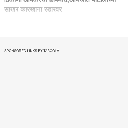
साखर कारखाना रडारवर
Written By :
abp majha web team
25 Aug 2022 01:29 PM (IST)
Income Tax Raids : महाराष्ट्रात 24 ठिकाणी आयकर विभागानं छापेमारी
(Income Tax Raids) केली आहे. 48 वाहनं आणि 50 अधिकारी यामध्ये
SPONSORED LINKS BY TABOOLA
आहेत. या धाडीच्या पार्श्वभूमीवर मोठा पोलिसांचा फौजफाटा तैनात करण्यात
आला आहे. त्यापैकी एक म्हणजे पंढरपूरमधील अभिजीत पाटील (Abhijit
Patil) यांच्याशी निगडित असलेल्या चार साखर कारखान्यांवर देखील धाडी
टाकल्या आहेत. तसेच सोलापूर शहरातील बांधकाम व्यावसायिक बिपीनभाई
पटेल यांच्या मेहुल कन्स्ट्रक्टवर धाडी सूरु आहेत.
Solapur
Pandharpur
ABP Majha
Tags :
Abhijeet Patil
Abhijeet Patil IT Raid
Income Tax Raids Maharashtra
IT Raid Maharashtra
JOIN US ON