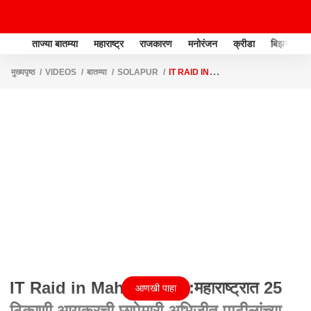
ताज्या बातम्या
महाराष्ट्र
राजकारण
मनोरंजन
क्रीडा
बिझनेस
मुख्यपृष्ठ
VIDEOS
बातम्या
SOLAPUR
IT RAID IN
MAHARASHTRA:महाराष्ट्रात 25 ठिकाणी आयकरची छापेमारी,अभिजीत पाटीलांच्या साखर
कारखाना रडारवर
IT Raid in Maharashtra:महाराष्ट्रात 25
आणखी पाहा
ठिकाणी आयकरची छापेमारी,अभिजीत पाटीलांच्या