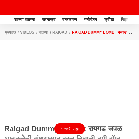
ताज्या बातम्या
महाराष्ट्र
राजकारण
मनोरंजन
क्रीडा
बिझनेस
मुख्यपृष्ठ
VIDEOS
बातम्या
RAIGAD
RAIGAD DUMMY BOMB : रायगड जवळ
आढळलेली संशयास्पद वस्तू निघाली डमी बॉम्ब ABP MAJHA
Raigad Dummy Bomb : रायगड जवळ
आणखी पाहा
आढळलेली संशयास्पद वस्तू निघाली डमी बॉम्ब