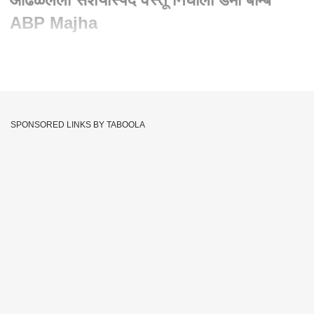
ABP Majha
Written By :
abp majha web team
11 Nov 2022 07:37 AM (IST)
Raigad Pen News Update :
मुंबई - गोवा
हायवेवरील
पेणनजीक
(Pen) संशयास्पद आढळून आलेली वस्तू ही डमी बॉम्ब
SPONSORED LINKS BY TABOOLA
(Dummy bomb) असल्याचे निष्पन्न झालं आहे. सुमारे चार तासांच्या
प्रयत्नानंतर संशयास्पद बॉम्ब निकामी करण्यात आला. गुरुवारी (10 नोव्हेंबर)
सायंकाळच्या सुमारास जिलेटन सदृश्य वस्तू सापडल्या होत्या. दरम्यान, नवी
मुंबई आणि रायगडच्या बॉम्ब शोधक पथकाच्या मदतीनं हा बॉम्ब निकामी
करण्यात यश मिळालं आहे.
Pen
Bomb
MUMBAI
Maharashtra
Tags :
JOIN US ON
Whatsapp
Telegram