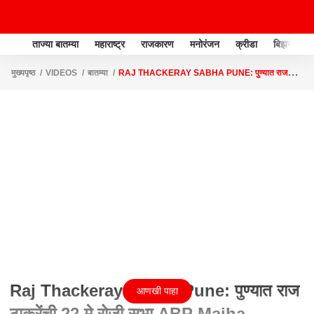
ताज्या बातम्या
महाराष्ट्र
राजकारण
मनोरंजन
क्रीडा
बिझनेस
मुख्यपृष्ठ
VIDEOS
बातम्या
RAJ THACKERAY SABHA PUNE: पुण्यात राज
ठाकरेंची 22 मे रोजी सभा ABP MAJHA
Raj Thackeray Sabha Pune: पुण्यात राज
आणखी पाहा
ठाकरेंची 22 मे रोजी सभा ABP Majha