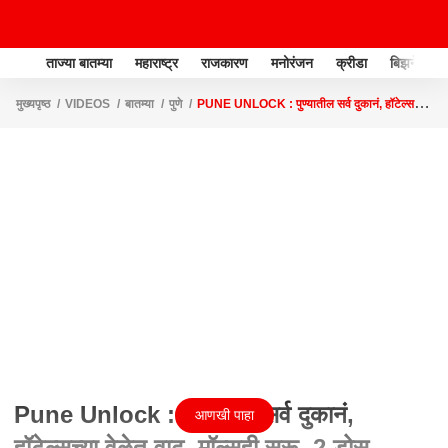
ताज्या बातम्या
महाराष्ट्र
राजकारण
मनोरंजन
क्रीडा
बिझनेस
मुख्यपृष्ठ
VIDEOS
बातम्या
पुणे
PUNE UNLOCK : पुण्यातील सर्व दुकानं, हॉटेल्सच्या
वेळेत वाढ, मॉल्सही सुरू, 2 डोस घेतलेल्यांना प्रवेश
Pune Unlock : पुण्यातील सर्व दुकानं,
आणखी पाहा
हॉटेल्सच्या वेळेत वाढ, मॉल्सही सुरू, 2 डोस