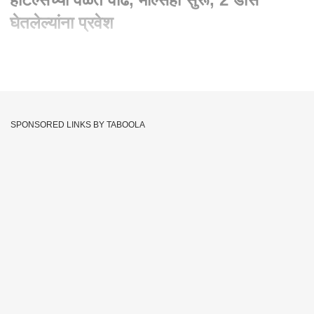
घेतलेल्यांना प्रवेश
Written By :
मंदार गोंजारी, एबीपी माझा, पुणे
08 Aug 2021 04:45 PM (IST)
पुणे :
पुण्यात लागू असलेल्या निर्बंधांमधून पुणेकरांना कोणतीही सुट मिळाली
आहे. आज (रविवारी 8 ऑगस्ट ) महापालिकेकडून जाहीर करण्यात आलेल्या
SPONSORED LINKS BY TABOOLA
नियमावलीत आधीच्या निर्बंधांपेक्षा बदल करण्यात आलेले आहेत. पुण्यातील
दुकाने आणि हॉटेल्स सुरु ठेवण्याची वेळ वाढवण्यात आली आहे दुकावे सकाळी
7 ते रात्री 8 पर्यंत तर हॉटेल रात्री 10 पर्यंत सुरु सुरु राहणार आहे.
पुण्यातील निर्बंध शिथील करण्याबाबतची घोषणा उपमुख्यमंत्री अजित पवार
यांनी केली.
Maharashtra Unlock
Unlock
Pune
Tags :
Pune Unlock
JOIN US ON
Whatsapp
Telegram