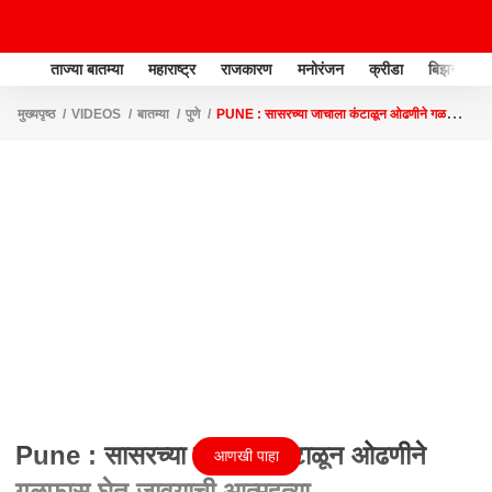
ताज्या बातम्या
महाराष्ट्र
राजकारण
मनोरंजन
क्रीडा
बिझनेस
मुख्यपृष्ठ
VIDEOS
बातम्या
पुणे
PUNE : सासरच्या जाचाला कंटाळून ओढणीने गळफास
घेत जावयाची आत्महत्या
Pune : सासरच्या जाचाला कंटाळून ओढणीने
आणखी पाहा
गळफास घेत जावयाची आत्महत्या