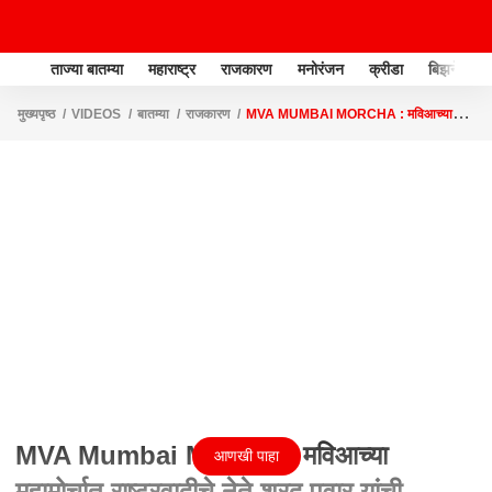
ताज्या बातम्या
महाराष्ट्र
राजकारण
मनोरंजन
क्रीडा
बिझनेस
मुख्यपृष्ठ
VIDEOS
बातम्या
राजकारण
MVA MUMBAI MORCHA : मविआच्या
महामोर्चात राष्ट्रवादीचे नेते शरद पवार यांची उपस्थिती
MVA Mumbai Morcha : मविआच्या
आणखी पाहा
महामोर्चात राष्ट्रवादीचे नेते शरद पवार यांची