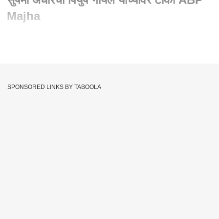
Majha
Written By :
सलमान शेख
26 Apr 2024 11:42 PM (IST)
Sushma Andhare on piyush Goyal : सुषमा अंधारे यांनी भाजपचे
लोकसभा उमेदवार पियुष गोयल यांच्यावर टीका केली आहे. आज नवी मुंबईत
SPONSORED LINKS BY TABOOLA
ठाकरे गटाचा मेळावा पार पडला. यावेळी अंधारेंनी जोरदार हल्लाबोल केला.
Piyush Goyal
Marathi News
ABP Majha
Tags :
#Marathi News
JOIN US ON
Whatsapp
Telegram