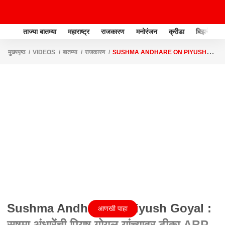
ताज्या बातम्या
महाराष्ट्र
राजकारण
मनोरंजन
क्रीडा
बिझनेस
मुख्यपृष्ठ
VIDEOS
बातम्या
राजकारण
SUSHMA ANDHARE ON PIYUSH
GOYAL : सुषमा अंधारेंची पियुष गोयल यांच्यावर टीका ABP MAJHA
Sushma Andhare on piyush Goyal :
आणखी पाहा
सुषमा अंधारेंची पियुष गोयल यांच्यावर टीका ABP