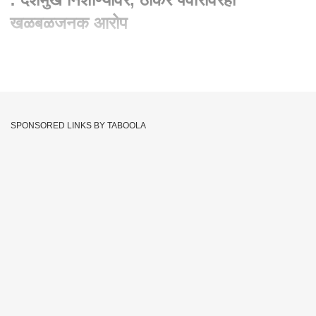
खळबळजनक आरोप
Written By :
सलमान शेख
09 Aug 2024 06:15 PM (IST)
Parambir Singh Exclusive Interview : देशमुख निशाण्यावर, ठाकरे
पवारांवरही खळबळजनक आरोप
SPONSORED LINKS BY TABOOLA
हे देखील वाचा
''जरांगे 4 वेळा येऊन तुम्ही भेटला नाहीत, पण हाकेंना स्वत:हून भेटायला गेला'';
मराठा आंदोलकांनी अडवलं
परभणी : राज्यभरात मराठा आरक्षणाच्या मुद्द्यावरुन मराठा समाज आक्रमक
झाला असून मराठा आंदोलकांकडून मराठा (Maratha) नेत्यांना, मंत्र्‍यांना
आणि सर्वच राजकीय पक्षांना जाब विचारला जात आहे. दुसरीकडे मनोज जरांगे
पाटील यांनी शांतता रॅलीच्या दुसऱ्या टप्प्याला सुरुवात केली असून आगामी
विधानसभा निवडणुकीत (Vidhansabha election) उतरण्याचे संकेत दिले
आहेत. त्यामुळे, महाविकास आघाडी व महायुतीमधील सर्वच राजकीय पक्षांची
चांगलीच गोची झाल्याचं दिसून येत आहे. त्यातच, मराठा आंदोलकांनी आज
परभणी जिल्ह्यातील गंगाखेड विधानसभा मतदारसंघाच्या आमदारांना अडवून