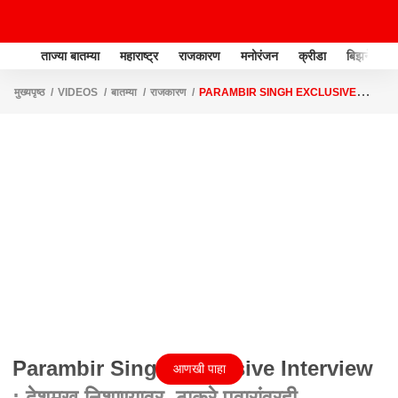
ताज्या बातम्या
महाराष्ट्र
राजकारण
मनोरंजन
क्रीडा
बिझनेस
मुख्यपृष्ठ
VIDEOS
बातम्या
राजकारण
PARAMBIR SINGH EXCLUSIVE
INTERVIEW : देशमुख निशाण्यावर, ठाकरे पवारांवरही खळबळजनक आरोप
Parambir Singh Exclusive Interview
आणखी पाहा
: देशमुख निशाण्यावर, ठाकरे पवारांवरही