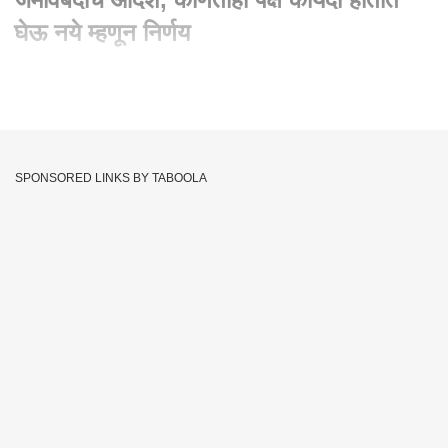
घेऊ नये म्हणून निर्णय
Written By :
abp majha web team
25 Jun 2022 03:36 PM (IST)
मुंबईत 10 जुलैपर्यंत जमावबंदीचे आदेश, कोणताही पक्ष कायदा हातात घेऊ नये
म्हणून निर्णय.
SPONSORED LINKS BY TABOOLA
Mumbai
Shiv Sena
Section 144
Fights
Tags :
JOIN US ON
Whatsapp
Telegram