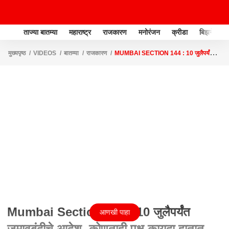
ताज्या बातम्या
महाराष्ट्र
राजकारण
मनोरंजन
क्रीडा
बिझनेस
मुख्यपृष्ठ
VIDEOS
बातम्या
राजकारण
MUMBAI SECTION 144 : 10 जुलैपर्यंत
जमावबंदीचे आदेश, कोणताही पक्ष कायदा हातात घेऊ नये म्हणून निर्णय
Mumbai Section 144 : 10 जुलैपर्यंत
आणखी पाहा
जमावबंदीचे आदेश, कोणताही पक्ष कायदा हातात