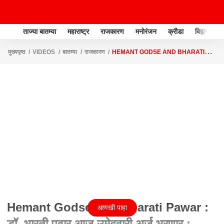
ताज्या बातम्या
महाराष्ट्र
राजकारण
मनोरंजन
क्रीडा
बिझनेस
मुख्यपृष्ठ
VIDEOS
बातम्या
राजकारण
HEMANT GODSE AND BHARATI
PAWAR : डॉ. भारती पवार आज उमेदवारी अर्ज भरणार : ABP MAJHA
Hemant Godse And Bharati Pawar :
आणखी पाहा
डॉ. भारती पवार आज उमेदवारी अर्ज भरणार :