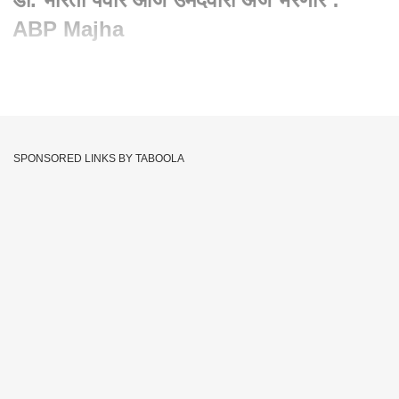
ABP Majha
Written By :
abp majha web team
02 May 2024 10:51 AM (IST)
हेमंत गोडसे आणि डॉ. भारती पवार आज उमेदवारी अर्ज भरणार, मुख्यमंत्री
एकनाथ शिंदे, उपमुख्यमंत्री देवेंद्र फडणवीस आणि छगन भुजबळ उपस्थित
SPONSORED LINKS BY TABOOLA
राहणार
Hemant Godse
Political
Bharati Pawar
Tags :
Maharashtra
JOIN US ON
Whatsapp
Telegram