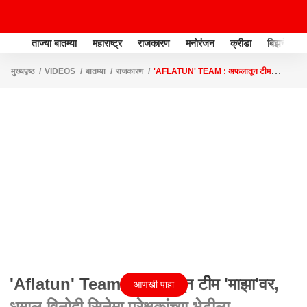
ताज्या बातम्या
महाराष्ट्र
राजकारण
मनोरंजन
क्रीडा
बिझनेस
मुख्यपृष्ठ
VIDEOS
बातम्या
राजकारण
'AFLATUN' TEAM : अफलातून टीम
'माझा'वर, धमाल विनोदी सिनेमा प्रेक्षकांच्या भेटीला
'Aflatun' Team : अफलातून टीम 'माझा'वर,
आणखी पाहा
धमाल विनोदी सिनेमा प्रेक्षकांच्या भेटीला