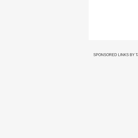
Cyrus Mistry 
SPONSORED LINKS BY 
Written By :
abp majha we
05 Jan 2023 09:43 AM (IS
Cyrus Mistry अपघात प
Cyrus Mistry
Tags :
JOIN US ON