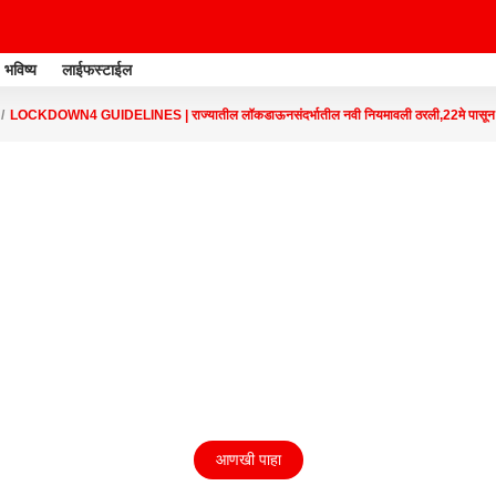
भविष्य
लाईफस्टाईल
LOCKDOWN4 GUIDELINES | राज्यातील लॉकडाऊनसंदर्भातील नवी नियमावली ठरली,22मे पासून र
आणखी पाहा