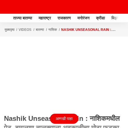
ताज्या बातम्या
महाराष्ट्र
राजकारण
मनोरंजन
क्रीडा
बिझनेस
मुख्यपृष्ठ
VIDEOS
बातम्या
नाशिक
NASHIK UNSEASONAL RAIN :
नाशिकमधील पेठ, बागलाण तालुक्याला अवकाळीचा मोठा फटका, संसार उघड्यावर
Nashik Unseasonal Rain : नाशिकमधील
आणखी पाहा
पेठ, बागलाण तालुक्याला अवकाळीचा मोठा फटका,