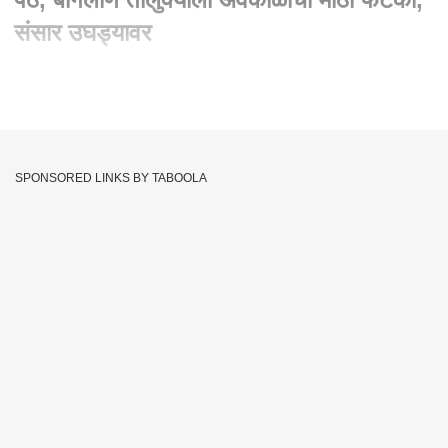
संसार उघड्यावर
Written By :
abp majha web team
12 Apr 2023 12:19 PM (IST)
नाशिकमधील पेठच्या अभेटी गावात गारांचा पाऊस. गारपिटीमुळं शेतकऱ्यांचं
नुकसान
SPONSORED LINKS BY TABOOLA
Unseasonal Rain
Peth
CM Eknath Shinde
Tags :
Maharashtra
Baglaan
JOIN US ON
Whatsapp
Telegram