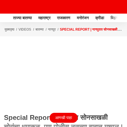
ताज्या बातम्या
महाराष्ट्र
राजकारण
मनोरंजन
क्रीडा
बिझनेस
मुख्यपृष्ठ
VIDEOS
बातम्या
नागपूर
SPECIAL REPORT | नागपुरात सोनसाखळी
चोरांचा धुमाकूळ, पण पोलीस नसत्या वादात मश्गुल | ABP MAJHA
Special Report | नागपुरात सोनसाखळी
आणखी पाहा
चोरांचा धुमाकूळ, पण पोलीस नसत्या वादात मश्गुल |