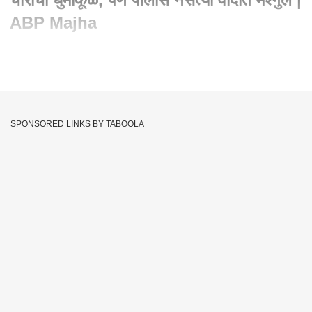
ABP Majha
Written By :
एबीपी माझा वेब टीम
27 Jan 2020 11:34 PM (IST)
चोरी झाली तर पोलिसांनी काय केले पाहिजे... नक्कीच चोराला पकडले
पाहिजे... मात्र, नागपुरात महिलांच्या सोनसाखळ्या लुटीच्या घटना रोजच
SPONSORED LINKS BY TABOOLA
घडत असताना... नागपूर पोलीस मात्र चोराला जेरबंद करण्याऐवजी एका
नसत्या वादात अडकले आहे...नेमकं काय घडतंय, पाहूय़ाच
Chain Snatching Theft
Nagpur Crime
Tags :
Special Report
JOIN US ON
Whatsapp
Telegram