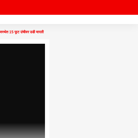
थेत 15 फूट उंचीवर उडी मारली