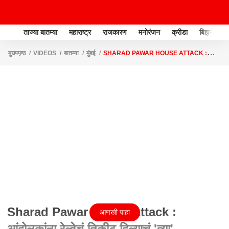
ताज्या बातम्या
महाराष्ट्र
राजकारण
मनोरंजन
क्रीडा
बिझनेस
मुख्यपृष्ठ
VIDEOS
बातम्या
मुंबई
SHARAD PAWAR HOUSE ATTACK :
आंदोलकांना रेल्वेचं तिकीट दिल्याचं 'त्या' संभाषणातून समोर ABP MAJHA
Sharad Pawar House Attack :
आणखी पाहा
आंदोलकांना रेल्वेचं तिकीट दिल्याचं 'त्या'