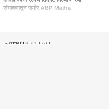
संभाषणातून समोर ABP Majha
Written By :
abp majha web team
14 Apr 2022 12:15 PM (IST)
पवारांच्या घरावरील हल्ल्यानंतरचं फोन संभाषण माझाच्या हाती, आंदोलकांना
रेल्वेचं तिकीट दिल्याचं संभाषणातून समोर, हल्ला पूर्वनियोजित असल्याच्या
SPONSORED LINKS BY TABOOLA
संशयाला वाव
Sharad Pawar
Sharad Pawar House Attack
Tags :
JOIN US ON
Whatsapp
Telegram