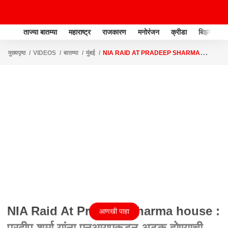
ताज्या बातम्या
महाराष्ट्र
राजकारण
मनोरंजन
क्रीडा
बिझनेस
मुख्यपृष्ठ
VIDEOS
बातम्या
मुंबई
NIA RAID AT PRADEEP SHARMA
HOUSE : प्रदीप शर्मा यांना एनआयएकडून अटक होण्याची शक्यता
NIA Raid At Pradeep Sharma house :
आणखी पाहा
प्रदीप शर्मा यांना एनआयएकडून अटक होण्याची