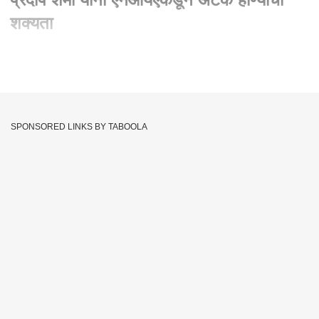
शक्यता
Written By :
गणेश ठाकूर, एबीपी माझा
17 Jun 2021 11:30 AM (IST)
NIA Raid At Pradeep Sharma house : प्रदीप शर्मा यांना
एनआयएकडून अटक होण्याची शक्यता
SPONSORED LINKS BY TABOOLA
Mumbai
Shiv Sena
Mumbai Police
Nia
Tags :
Pradeep Sharma
Encounter Specialist
Antilia Bomb Scare
Antilia Case
JOIN US ON
Whatsapp
Telegram