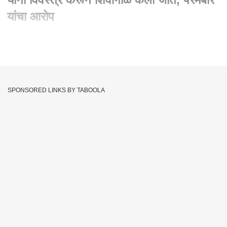
यांचा आरोप
Written By :
abp majha web team
03 Feb 2022 06:21 PM (IST)
सचिन वाझे यांना तुरुंगात विवस्त्र करून त्यांना शिवीगाळ केली जाते आणि
त्यांच्यावर दबाव टाकला जातोय असा आरोप माजी पोलीस आयुक्त परमबीर
SPONSORED LINKS BY TABOOLA
सिंह यांनी केलाय. परमबीर सिंह यांनी ईडीला दिलेला जबाब आरोपपत्रात नमूद
करण्यात आलाय. चांदीवाल आयोगाच्या कार्यालयात जेव्हा वाझे आणि अनिल
देशमुख यांची भेट झाली तेव्हा वाझे यांनी ईडीला दिलेला जबाब परत घ्यावा
म्हणून देशमुख यांनी दबाव टाकला होता असा आरोपही परमबीर सिंह यांनी
केलाय.
Abp Majha
Anil Deshmukh
Sachin Vaze
Tags :
ABP Majha
Param Bir Singh
JOIN US ON
Whatsapp
Telegram