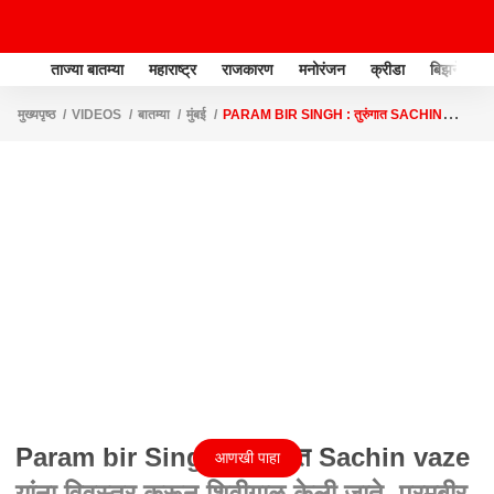
ताज्या बातम्या
महाराष्ट्र
राजकारण
मनोरंजन
क्रीडा
बिझनेस
मुख्यपृष्ठ
VIDEOS
बातम्या
मुंबई
PARAM BIR SINGH : तुरुंगात SACHIN
VAZE यांना विवस्त्र करून शिवीगाळ केली जाते, परमबीर यांचा आरोप
Param bir Singh : तुरुंगात Sachin vaze
आणखी पाहा
यांना विवस्त्र करून शिवीगाळ केली जाते, परमबीर