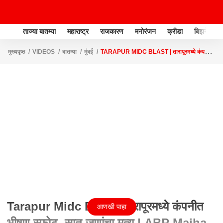
ताज्या बातम्या
महाराष्ट्र
राजकारण
मनोरंजन
क्रीडा
बिझनेस
मुख्यपृष्ठ
VIDEOS
बातम्या
मुंबई
TARAPUR MIDC BLAST | तारापूरमध्ये कंपनीत
भीषण स्फोट, सात जणांचा मृत्यू | ABP MAJHA
Tarapur Midc Blast | तारापूरमध्ये कंपनीत
आणखी पाहा
भीषण स्फोट, सात जणांचा मृत्यू | ABP Majha