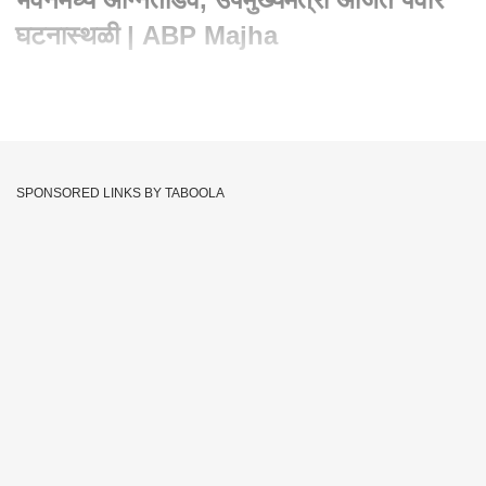
घटनास्थळी | ABP Majha
Written By :
एबीपी माझा वेब टीम
17 Feb 2020 04:40 PM (IST)
मुंबईतील माझगाव परिसरात असलेल्या जीएसटी भवनच्या आठव्या मजल्यावर
भीषण आग लागली आहे. अग्निशमन दलाच्या 20 ते 22 गाड्या घटनास्थळी
SPONSORED LINKS BY TABOOLA
रवाना झाल्या असून आगीवर नियंत्रण मिळवण्याचे प्रयत्न सुरु आहेत.
उपमुख्यमंत्री अजित पवार वाय बी सेंटरमधील राष्ट्रवादी काँग्रेसची बैठक
सोडून घटनास्थळी रवाना झाले आहेत. जीएसटी भवनच्या नव्या इमारतीला ही
आग लागली आहे.
Massive Fire
GST Bhavan
Mazgaon
Tags :
Mumbai Fire Live Updates
JOIN US ON
Whatsapp
Telegram