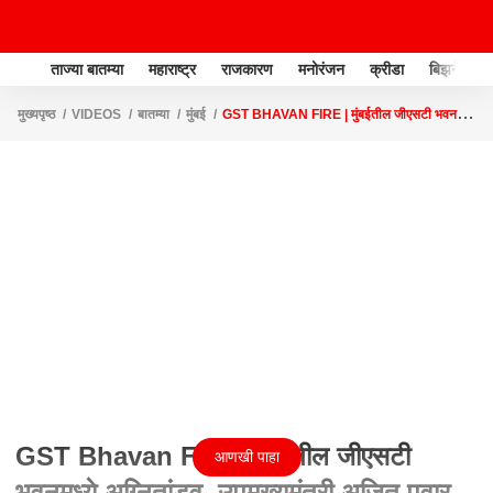
ताज्या बातम्या
महाराष्ट्र
राजकारण
मनोरंजन
क्रीडा
बिझनेस
मुख्यपृष्ठ
VIDEOS
बातम्या
मुंबई
GST BHAVAN FIRE | मुंबईतील जीएसटी भवनमध्ये
अग्नितांडव, उपमुख्यमंत्री अजित पवार घटनास्थळी | ABP MAJHA
GST Bhavan Fire | मुंबईतील जीएसटी
आणखी पाहा
भवनमध्ये अग्नितांडव, उपमुख्यमंत्री अजित पवार