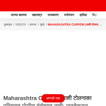
ताज्या बातम्या
महाराष्ट्र
राजकारण
मनोरंजन
क्रीडा
बिझनेस
मुख्यपृष्ठ
VIDEOS
बातम्या
मुंबई
MAHARASHTRA CURFEW | वाशी टोलनाका
परिसरात पोलीस बंदोबस्त नाही; जनतेकडून नियमांचं उल्लंघन
Maharashtra Curfew | वाशी टोलनाका
आणखी पाहा
परिसरात पोलीस बंदोबस्त नाही; जनतेकडून